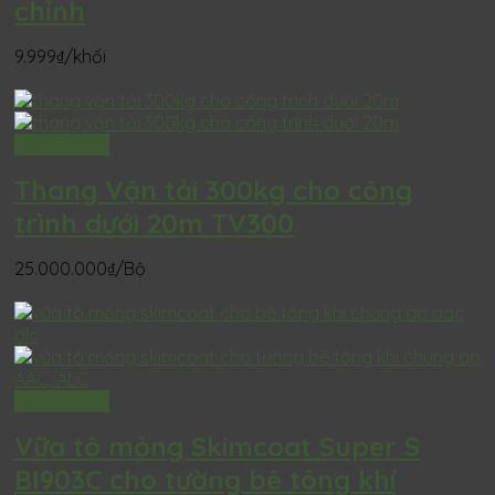
chỉnh
9.999
₫
/khối
Xem chi tiết
Thang Vận tải 300kg cho công
trình dưới 20m TV300
25.000.000
₫
/Bộ
Xem chi tiết
Vữa tô mỏng Skimcoat Super S
BI903C cho tường bê tông khí