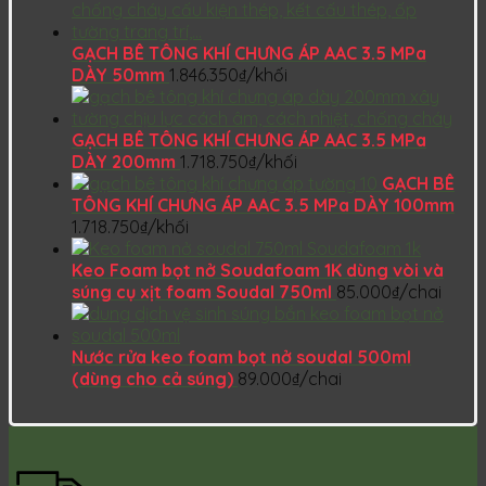
GẠCH BÊ TÔNG KHÍ CHƯNG ÁP AAC 3.5 MPa
DÀY 50mm
1.846.350
₫
/khối
GẠCH BÊ TÔNG KHÍ CHƯNG ÁP AAC 3.5 MPa
DÀY 200mm
1.718.750
₫
/khối
GẠCH BÊ
TÔNG KHÍ CHƯNG ÁP AAC 3.5 MPa DÀY 100mm
1.718.750
₫
/khối
Keo Foam bọt nở Soudafoam 1K dùng vòi và
súng cụ xịt foam Soudal 750ml
85.000
₫
/chai
Nước rửa keo foam bọt nở soudal 500ml
(dùng cho cả súng)
89.000
₫
/chai