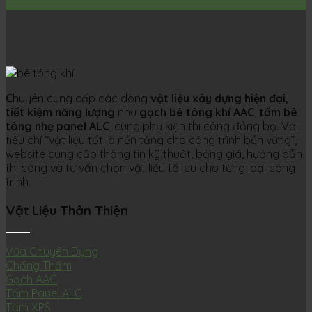
C
huyên cung cấp các dòng
vật liệu xây dựng hiện đại,
tiết kiệm năng lượng
như
gạch bê tông khí AAC
,
tấm bê
tông nhẹ panel ALC
, cùng phụ kiện thi công đồng bộ. Với
tiêu chí “vật liệu tốt là nền tảng cho công trình bền vững”,
website cung cấp thông tin kỹ thuật, bảng giá, hướng dẫn
thi công và tư vấn chọn vật liệu tối ưu cho từng loại công
trình.
Vật Liệu Thân Thiện
Vữa Chuyên Dụng
Chống Thấm
Gạch AAC
Tấm Panel ALC
Tấm XPS