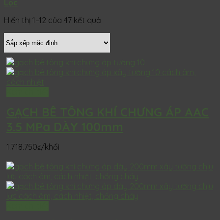
Lọc
Hiển thị 1–12 của 47 kết quả
Xem chi tiết
GẠCH BÊ TÔNG KHÍ CHƯNG ÁP AAC
3.5 MPa DÀY 100mm
1.718.750
₫
/khối
Xem chi tiết