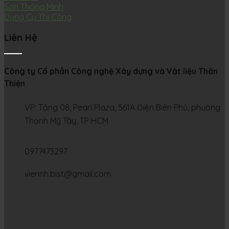
Sơn Thông Minh
Dụng Cụ Thi Công
Liên Hệ
Công ty Cổ phần Công nghệ Xây dựng và Vật liệu Thân
Thiện
VP: Tầng 08, Pearl Plaza, 561A Điện Biên Phủ, phường
Thạnh Mỹ Tây, TP HCM
0977473297
viennh.bist@gmail.com