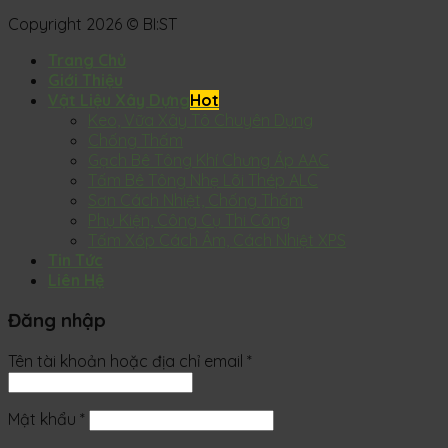
Copyright 2026 © BI:ST
Trang Chủ
Giới Thiệu
Vật Liệu Xây Dựng
Keo, Vữa Xây Tô Chuyên Dụng
Chống Thấm
Gạch Bê Tông Khí Chưng Áp AAC
Tấm Bê Tông Nhẹ Lõi Thép ALC
Sơn Cách Nhiệt, Chống Thấm
Phụ Kiện, Công Cụ Thi Công
Tấm Xốp Cách Âm, Cách Nhiệt XPS
Tin Tức
Liên Hệ
Đăng nhập
Tên tài khoản hoặc địa chỉ email
*
Mật khẩu
*