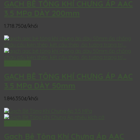
GẠCH BÊ TÔNG KHÍ CHƯNG ÁP AAC
3.5 MPa DÀY 200mm
1.718.750
₫
/khối
Xem chi tiết
GẠCH BÊ TÔNG KHÍ CHƯNG ÁP AAC
3.5 MPa DÀY 50mm
1.846.350
₫
/khối
Xem chi tiết
Gạch Bê Tông Khí Chưng Áp AAC