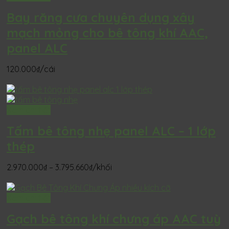
Bay răng cưa chuyên dụng xây
mạch mỏng cho bê tông khí AAC,
panel ALC
120.000
₫
/cái
Xem chi tiết
Tấm bê tông nhẹ panel ALC – 1 lớp
thép
Khoảng
2.970.000
₫
–
3.795.660
₫
/khối
giá:
từ
2.970.000₫
Xem chi tiết
đến
Gạch bê tông khí chưng áp AAC tuỳ
3.795.660₫