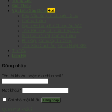
Trang Chủ
Giới Thiệu
Vật Liệu Xây Dựng
Keo, Vữa Xây Tô Chuyên Dụng
Chống Thấm
Gạch Bê Tông Khí Chưng Áp AAC
Tấm Bê Tông Nhẹ Lõi Thép ALC
Sơn Cách Nhiệt, Chống Thấm
Phụ Kiện, Công Cụ Thi Công
Tấm Xốp Cách Âm, Cách Nhiệt XPS
Tin Tức
Liên Hệ
Đăng nhập
Tên tài khoản hoặc địa chỉ email
*
Mật khẩu
*
Ghi nhớ mật khẩu
Đăng nhập
Quên mật khẩu?