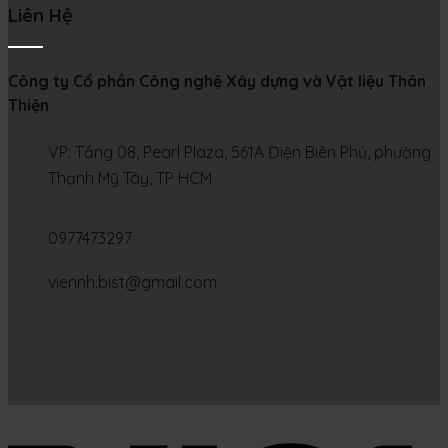
Liên Hệ
Công ty Cổ phần Công nghệ Xây dựng và Vật liệu Thân
Thiện
VP: Tầng 08, Pearl Plaza, 561A Điện Biên Phủ, phường
Thạnh Mỹ Tây, TP HCM
0977473297
viennh.bist@gmail.com