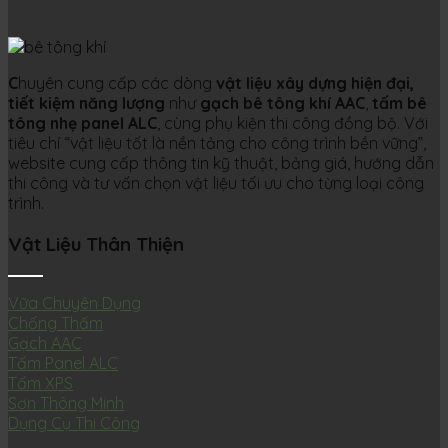
C
huyên cung cấp các dòng
vật liệu xây dựng hiện đại,
tiết kiệm năng lượng
như
gạch bê tông khí AAC
,
tấm bê
tông nhẹ panel ALC
, cùng phụ kiện thi công đồng bộ. Với
tiêu chí “vật liệu tốt là nền tảng cho công trình bền vững”,
website cung cấp thông tin kỹ thuật, bảng giá, hướng dẫn
thi công và tư vấn chọn vật liệu tối ưu cho từng loại công
trình.
Vật Liệu Thân Thiện
Vữa Chuyên Dụng
Chống Thấm
Gạch AAC
Tấm Panel ALC
Tấm XPS
Sơn Thông Minh
Dụng Cụ Thi Công