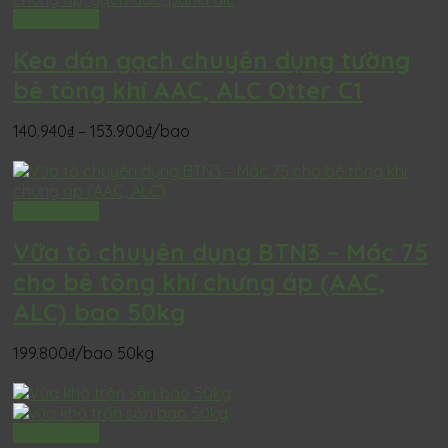
Xem chi tiết
Keo dán gạch chuyên dụng tường
bê tông khí AAC, ALC Otter C1
Khoảng
140.940
₫
–
153.900
₫
/bao
giá:
từ
140.940₫
đến
Xem chi tiết
153.900₫
Vữa tô chuyên dụng BTN3 – Mác 75
cho bê tông khí chưng áp (AAC,
ALC) bao 50kg
199.800
₫
/bao 50kg
Xem chi tiết