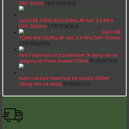
DÀY 50mm
1.846.350
₫
/khối
GẠCH BÊ TÔNG KHÍ CHƯNG ÁP AAC 3.5 MPa
DÀY 200mm
1.718.750
₫
/khối
GẠCH BÊ
TÔNG KHÍ CHƯNG ÁP AAC 3.5 MPa DÀY 100mm
1.718.750
₫
/khối
Keo Foam bọt nở Soudafoam 1K dùng vòi và
súng cụ xịt foam Soudal 750ml
85.000
₫
/chai
Nước rửa keo foam bọt nở soudal 500ml
(dùng cho cả súng)
89.000
₫
/chai