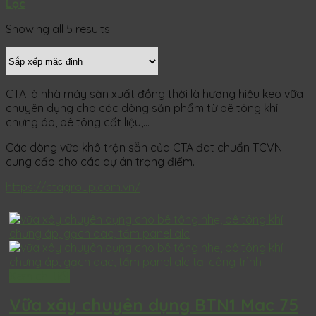
Lọc
Showing all 5 results
CTA là nhà máy sản xuất đồng thời là hương hiệu keo vữa
chuyên dụng cho các dòng sản phẩm từ bê tông khí
chưng áp, bê tông cốt liệu,…
Các dòng vữa khô trộn sẵn của CTA đat chuẩn TCVN
cung cấp cho các dự án trọng điểm.
https://ctagroup.com.vn/
Xem chi tiết
Vữa xây chuyên dụng BTN1 Mac 75