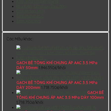
Keo, Vữa Chuyên Dụng
Phụ Kiện, Công Cụ Thi Công
Sơn Thông Minh
Tấm Panel ALC
Tấm Xốp XPS
Các Mẫu khác
GẠCH BÊ TÔNG KHÍ CHƯNG ÁP AAC 3.5 MPa
DÀY 50mm
1.846.350
₫
/khối
GẠCH BÊ TÔNG KHÍ CHƯNG ÁP AAC 3.5 MPa
DÀY 200mm
1.718.750
₫
/khối
GẠCH BÊ
TÔNG KHÍ CHƯNG ÁP AAC 3.5 MPa DÀY 100mm
1.718.750
₫
/khối