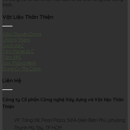
trình.
Vật Liệu Thân Thiện
Vữa Chuyên Dụng
Chống Thấm
Gạch AAC
Tấm Panel ALC
Tấm XPS
Sơn Thông Minh
Dụng Cụ Thi Công
Liên Hệ
Công ty Cổ phần Công nghệ Xây dựng và Vật liệu Thân
Thiện
VP: Tầng 08, Pearl Plaza, 561A Điện Biên Phủ, phường
Thạnh Mỹ Tây, TP HCM