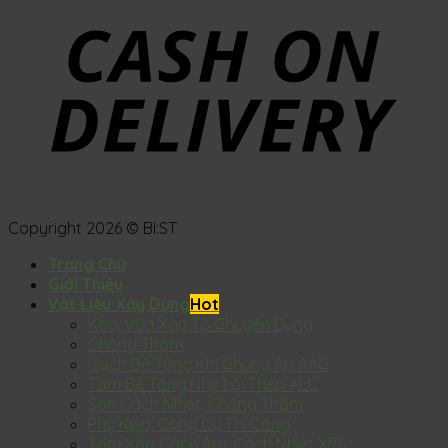
Copyright 2026 © BI:ST
Trang Chủ
Giới Thiệu
Vật Liệu Xây Dựng
Keo, Vữa Xây Tô Chuyên Dụng
Chống Thấm
Gạch Bê Tông Khí Chưng Áp AAC
Tấm Bê Tông Nhẹ Lõi Thép ALC
Sơn Cách Nhiệt, Chống Thấm
Phụ Kiện, Công Cụ Thi Công
Tấm Xốp Cách Âm, Cách Nhiệt XPS