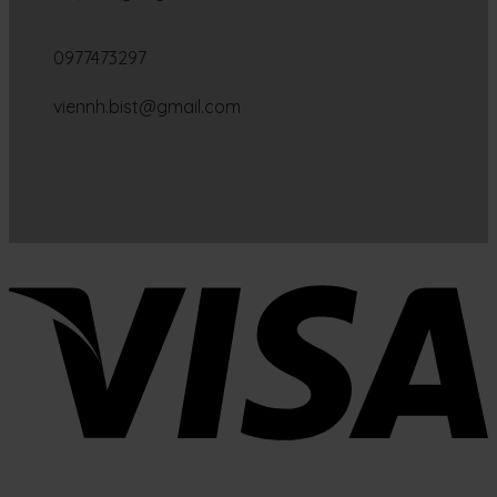
0977473297
viennh.bist@gmail.com