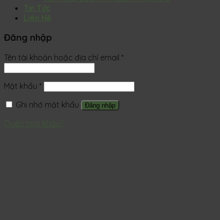
Tin Tức
Liên Hệ
Đăng nhập
Tên tài khoản hoặc địa chỉ email
*
Mật khẩu
*
Ghi nhớ mật khẩu
Đăng nhập
Quên mật khẩu?