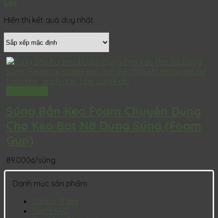
Lọc
Hiển thị kết quả duy nhất
Xem chi tiết
Súng Bắn Keo Foam Chuyên Dụng
Cho Keo Bọt Nở Dùng Súng (Foam
Gun)
89.000
₫
/súng
Danh mục sản phẩm
Chống Thấm
Gạch AAC