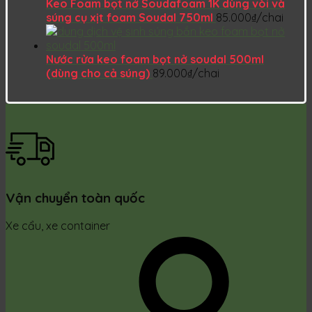
Keo Foam bọt nở Soudafoam 1K dùng vòi và
súng cụ xịt foam Soudal 750ml
85.000
₫
/chai
Nước rửa keo foam bọt nở soudal 500ml
(dùng cho cả súng)
89.000
₫
/chai
Vận chuyển toàn quốc
Xe cẩu, xe container