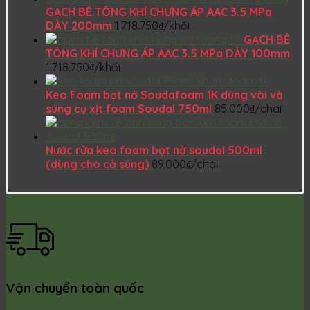
GẠCH BÊ TÔNG KHÍ CHƯNG ÁP AAC 3.5 MPa
DÀY 200mm
1.718.750
₫
/khối
GẠCH BÊ
TÔNG KHÍ CHƯNG ÁP AAC 3.5 MPa DÀY 100mm
1.718.750
₫
/khối
Keo Foam bọt nở Soudafoam 1K dùng vòi và
súng cụ xịt foam Soudal 750ml
85.000
₫
/chai
Nước rửa keo foam bọt nở soudal 500ml
(dùng cho cả súng)
89.000
₫
/chai
Vận chuyển toàn quốc