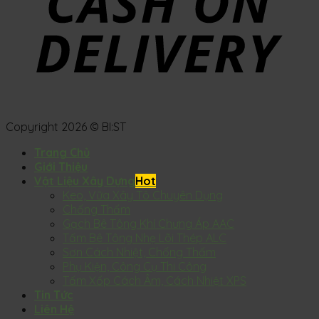
Copyright 2026 © BI:ST
Trang Chủ
Giới Thiệu
Vật Liệu Xây Dựng
Keo, Vữa Xây Tô Chuyên Dụng
Chống Thấm
Gạch Bê Tông Khí Chưng Áp AAC
Tấm Bê Tông Nhẹ Lõi Thép ALC
Sơn Cách Nhiệt, Chống Thấm
Phụ Kiện, Công Cụ Thi Công
Tấm Xốp Cách Âm, Cách Nhiệt XPS
Tin Tức
Liên Hệ