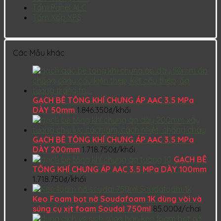
Tấm Panel ALC
Tấm Xốp XPS
Các Mẫu khác
GẠCH BÊ TÔNG KHÍ CHƯNG ÁP AAC 3.5 MPa
DÀY 50mm
1.846.350
₫
/khối
GẠCH BÊ TÔNG KHÍ CHƯNG ÁP AAC 3.5 MPa
DÀY 200mm
1.718.750
₫
/khối
GẠCH BÊ
TÔNG KHÍ CHƯNG ÁP AAC 3.5 MPa DÀY 100mm
1.718.750
₫
/khối
Keo Foam bọt nở Soudafoam 1K dùng vòi và
súng cụ xịt foam Soudal 750ml
85.000
₫
/chai