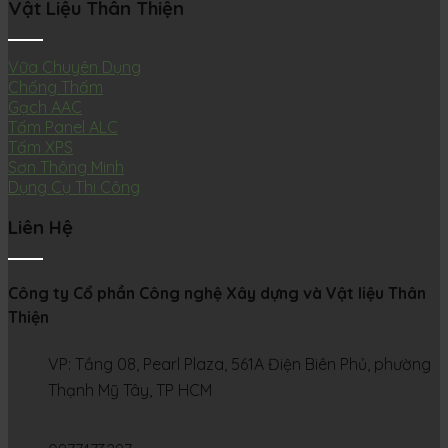
Vật Liệu Thân Thiện
Vữa Chuyên Dụng
Chống Thấm
Gạch AAC
Tấm Panel ALC
Tấm XPS
Sơn Thông Minh
Dụng Cụ Thi Công
Liên Hệ
Công ty Cổ phần Công nghệ Xây dựng và Vật liệu Thân
Thiện
VP: Tầng 08, Pearl Plaza, 561A Điện Biên Phủ, phường
Thạnh Mỹ Tây, TP HCM