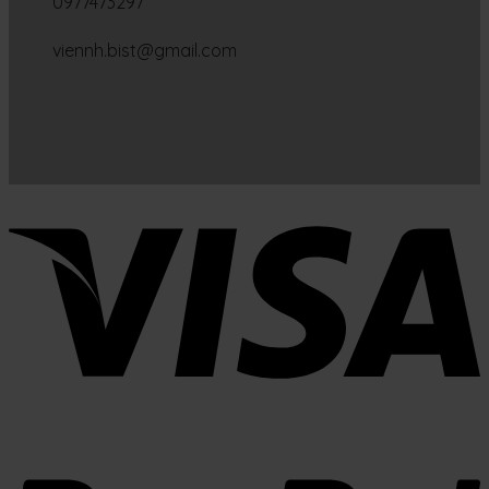
0977473297
viennh.bist@gmail.com