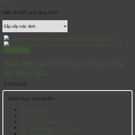
Lọc
Hiển thị kết quả duy nhất
Xem chi tiết
Patt neo tường bê tông khí chưng
áp AAC, ALC
3.700
₫
/cái
Danh mục sản phẩm
Chống Thấm
Gạch AAC
Keo, Vữa Chuyên Dụng
Phụ Kiện, Công Cụ Thi Công
Sơn Thông Minh