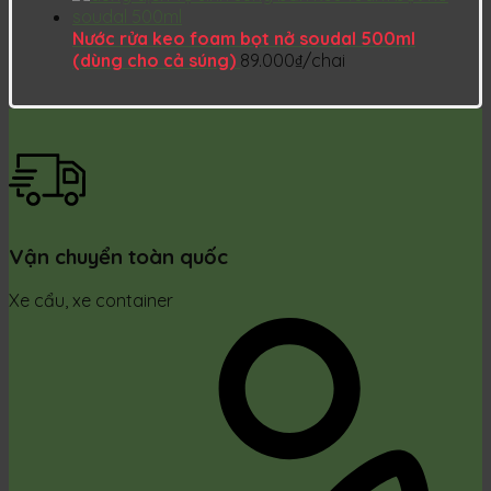
Nước rửa keo foam bọt nở soudal 500ml
(dùng cho cả súng)
89.000
₫
/chai
Vận chuyển toàn quốc
Xe cẩu, xe container