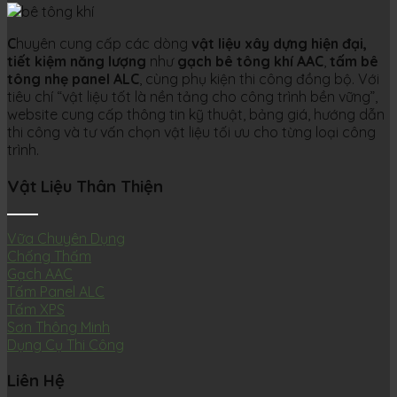
C
huyên cung cấp các dòng
vật liệu xây dựng hiện đại,
tiết kiệm năng lượng
như
gạch bê tông khí AAC
,
tấm bê
tông nhẹ panel ALC
, cùng phụ kiện thi công đồng bộ. Với
tiêu chí “vật liệu tốt là nền tảng cho công trình bền vững”,
website cung cấp thông tin kỹ thuật, bảng giá, hướng dẫn
thi công và tư vấn chọn vật liệu tối ưu cho từng loại công
trình.
Vật Liệu Thân Thiện
Vữa Chuyên Dụng
Chống Thấm
Gạch AAC
Tấm Panel ALC
Tấm XPS
Sơn Thông Minh
Dụng Cụ Thi Công
Liên Hệ