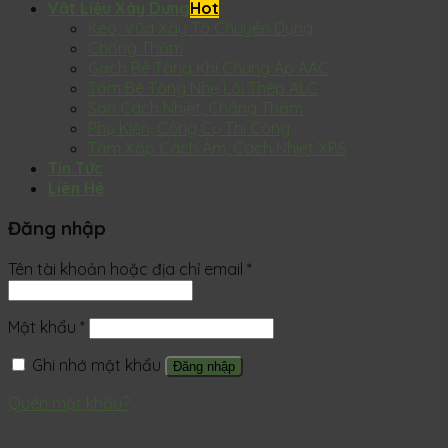
Vật Liệu Xây Dựng
Keo, Vữa Xây Tô Chuyên Dụng
Chống Thấm
Gạch Bê Tông Khí Chưng Áp AAC
Tấm Bê Tông Nhẹ Lõi Thép ALC
Sơn Cách Nhiệt, Chống Thấm
Phụ Kiện, Công Cụ Thi Công
Tấm Xốp Cách Âm, Cách Nhiệt XPS
Tin Tức
Liên Hệ
Đăng nhập
Tên tài khoản hoặc địa chỉ email
*
Mật khẩu
*
Ghi nhớ mật khẩu
Đăng nhập
Quên mật khẩu?