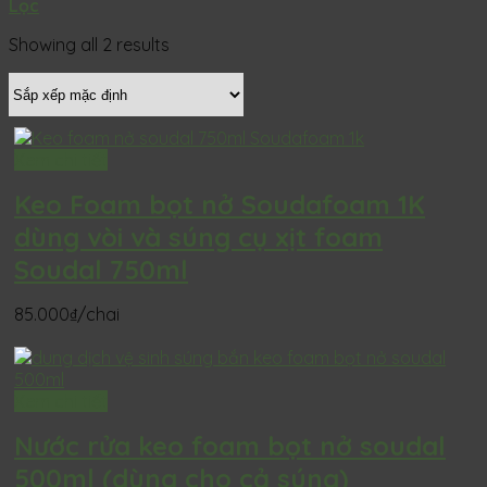
Lọc
Showing all 2 results
Xem chi tiết
Keo Foam bọt nở Soudafoam 1K
dùng vòi và súng cụ xịt foam
Soudal 750ml
85.000
₫
/chai
Xem chi tiết
Nước rửa keo foam bọt nở soudal
500ml (dùng cho cả súng)