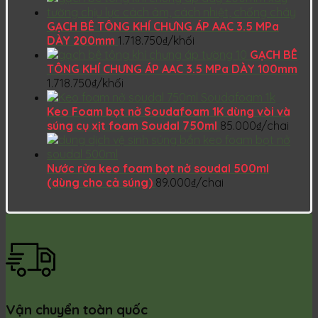
GẠCH BÊ TÔNG KHÍ CHƯNG ÁP AAC 3.5 MPa
DÀY 200mm
1.718.750
₫
/khối
GẠCH BÊ
TÔNG KHÍ CHƯNG ÁP AAC 3.5 MPa DÀY 100mm
1.718.750
₫
/khối
Keo Foam bọt nở Soudafoam 1K dùng vòi và
súng cụ xịt foam Soudal 750ml
85.000
₫
/chai
Nước rửa keo foam bọt nở soudal 500ml
(dùng cho cả súng)
89.000
₫
/chai
Vận chuyển toàn quốc