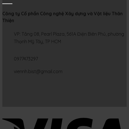
Công ty Cổ phần Công nghệ Xây dựng và Vật liệu Thân
Thiện
VP: Tầng 08, Pearl Plaza, 561A Điện Biên Phủ, phường
Thạnh Mỹ Tây, TP HCM
0977473297
viennh.bist@gmail.com