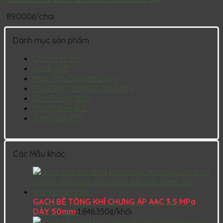
89.000
₫
/chai
Danh mục sản phẩm
Chống Thấm
Gạch AAC
Keo, Vữa Chuyên Dụng
Phụ Kiện, Công Cụ Thi Công
Sơn Thông Minh
Tấm Panel ALC
Tấm Xốp XPS
Các Mẫu khác
GẠCH BÊ TÔNG KHÍ CHƯNG ÁP AAC 3.5 MPa
DÀY 50mm
1.846.350
₫
/khối