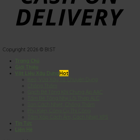
Copyright 2026 © BI:ST
Trang Chủ
Giới Thiệu
Vật Liệu Xây Dựng
Keo, Vữa Xây Tô Chuyên Dụng
Chống Thấm
Gạch Bê Tông Khí Chưng Áp AAC
Tấm Bê Tông Nhẹ Lõi Thép ALC
Sơn Cách Nhiệt, Chống Thấm
Phụ Kiện, Công Cụ Thi Công
Tấm Xốp Cách Âm, Cách Nhiệt XPS
Tin Tức
Liên Hệ