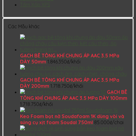
Tấm Xốp XPS
Các Mẫu khác
GẠCH BÊ TÔNG KHÍ CHƯNG ÁP AAC 3.5 MPa
DÀY 50mm
1.846.350
₫
/khối
GẠCH BÊ TÔNG KHÍ CHƯNG ÁP AAC 3.5 MPa
DÀY 200mm
1.718.750
₫
/khối
GẠCH BÊ
TÔNG KHÍ CHƯNG ÁP AAC 3.5 MPa DÀY 100mm
1.718.750
₫
/khối
Keo Foam bọt nở Soudafoam 1K dùng vòi và
súng cụ xịt foam Soudal 750ml
85.000
₫
/chai