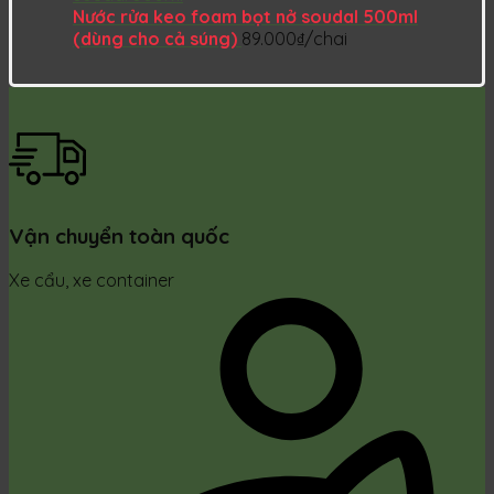
Nước rửa keo foam bọt nở soudal 500ml
(dùng cho cả súng)
89.000
₫
/chai
Vận chuyển toàn quốc
Xe cẩu, xe container