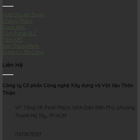
Vữa Chuyên Dụng
Chống Thấm
Gạch AAC
Tấm Panel ALC
Tấm XPS
Sơn Thông Minh
Dụng Cụ Thi Công
Liên Hệ
Công ty Cổ phần Công nghệ Xây dựng và Vật liệu Thân
Thiện
VP: Tầng 08, Pearl Plaza, 561A Điện Biên Phủ, phường
Thạnh Mỹ Tây, TP HCM
0977473297