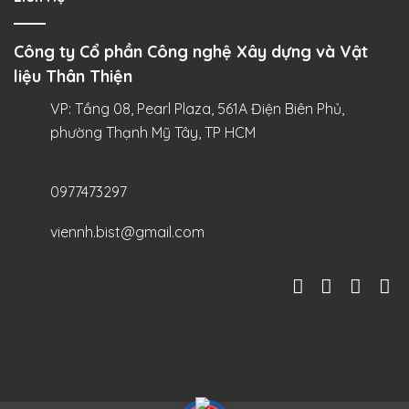
Công ty Cổ phần Công nghệ Xây dựng và Vật
liệu Thân Thiện
VP: Tầng 08, Pearl Plaza, 561A Điện Biên Phủ,
phường Thạnh Mỹ Tây, TP HCM
0977473297
viennh.bist@gmail.com