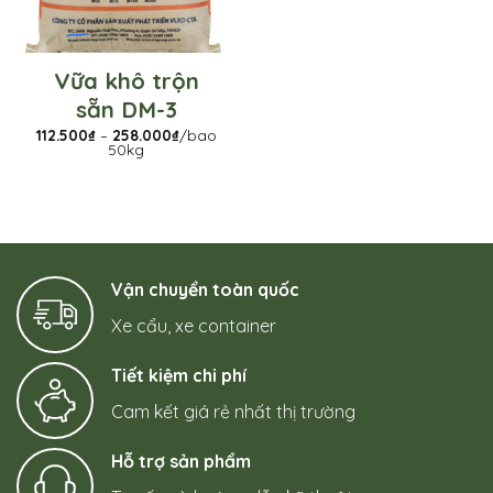
Vữa khô trộn
sẵn DM-3
Khoảng
112.500
₫
–
258.000
₫
/bao
giá:
50kg
từ
112.500₫
đến
258.000₫
Vận chuyển toàn quốc
Xe cẩu, xe container
Tiết kiệm chi phí
Cam kết giá rẻ nhất thị trường
Hỗ trợ sản phẩm