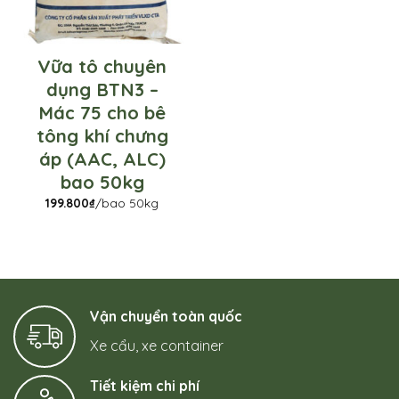
Vữa tô chuyên
dụng BTN3 –
Mác 75 cho bê
tông khí chưng
áp (AAC, ALC)
bao 50kg
199.800
₫
/bao 50kg
Vận chuyển toàn quốc
Xe cẩu, xe container
Tiết kiệm chi phí