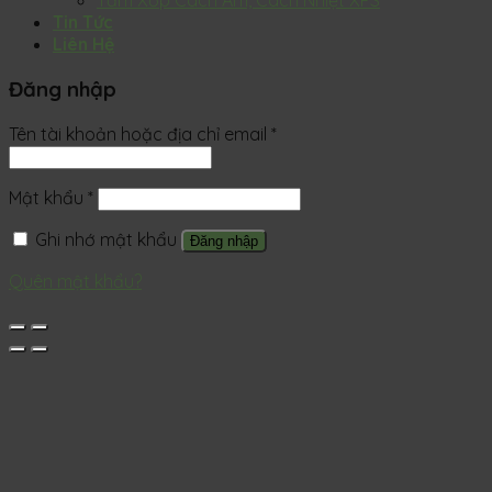
Tấm Xốp Cách Âm, Cách Nhiệt XPS
Tin Tức
Liên Hệ
Đăng nhập
Tên tài khoản hoặc địa chỉ email
*
Mật khẩu
*
Ghi nhớ mật khẩu
Đăng nhập
Quên mật khẩu?