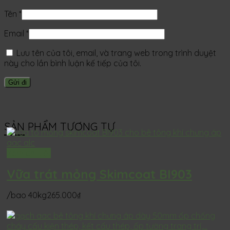
Tên
*
Email
*
Lưu tên của tôi, email, và trang web trong trình duyệt
này cho lần bình luận kế tiếp của tôi.
SẢN PHẨM TƯƠNG TỰ
Xem chi tiết
Vữa trát mỏng Skimcoat BI903
/bao 40kg
265.000
₫