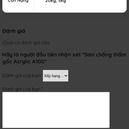
Cân Nặng
20kg, 5kg
Đánh giá
Chưa có đánh giá nào.
Hãy là người đầu tiên nhận xét “Sơn chống thấm
gốc Acrylic A100”
Đánh giá của bạn
*
Đánh giá của bạn
*