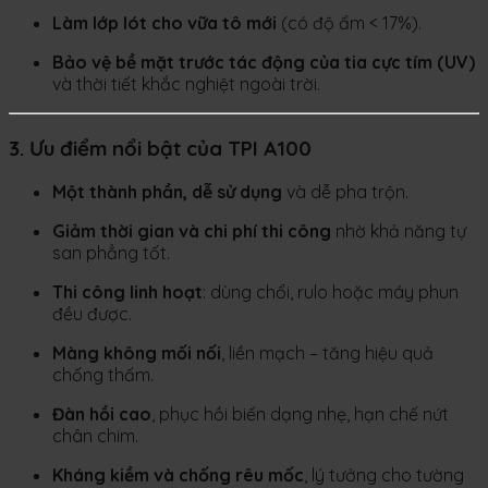
Làm lớp lót cho vữa tô mới
(có độ ẩm < 17%).
Bảo vệ bề mặt trước tác động của tia cực tím (UV)
và thời tiết khắc nghiệt ngoài trời.
3. Ưu điểm nổi bật của TPI A100
Một thành phần, dễ sử dụng
và dễ pha trộn.
Giảm thời gian và chi phí thi công
nhờ khả năng tự
san phẳng tốt.
Thi công linh hoạt
: dùng chổi, rulo hoặc máy phun
đều được.
Màng không mối nối
, liền mạch – tăng hiệu quả
chống thấm.
Đàn hồi cao
, phục hồi biến dạng nhẹ, hạn chế nứt
chân chim.
Kháng kiềm và chống rêu mốc
, lý tưởng cho tường