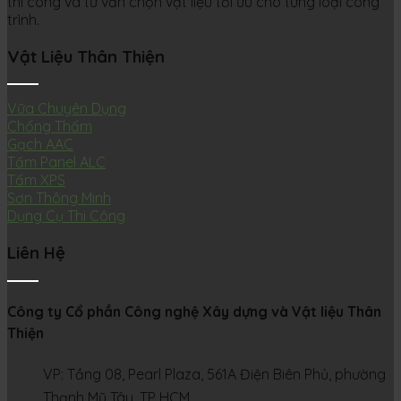
thi công và tư vấn chọn vật liệu tối ưu cho từng loại công
trình.
Vật Liệu Thân Thiện
Vữa Chuyên Dụng
Chống Thấm
Gạch AAC
Tấm Panel ALC
Tấm XPS
Sơn Thông Minh
Dụng Cụ Thi Công
Liên Hệ
Công ty Cổ phần Công nghệ Xây dựng và Vật liệu Thân
Thiện
VP: Tầng 08, Pearl Plaza, 561A Điện Biên Phủ, phường
Thạnh Mỹ Tây, TP HCM