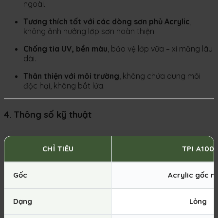
ngoài.
Tương thích tốt với các dòng sơn phủ Acrylic
,
không ảnh hưởng lớp sơn hoàn thiện.
Chống tia UV, bền màu
, bảo vệ lớp vữa – xi măng lâu
dài.
Thân thiện với môi trường
, không chứa dung môi
độc hại, không bắt lửa.
4. Thông số kỹ thuật
CHỈ TIÊU
TPI A100
Gốc
Acrylic gốc n
Dạng
Lỏng