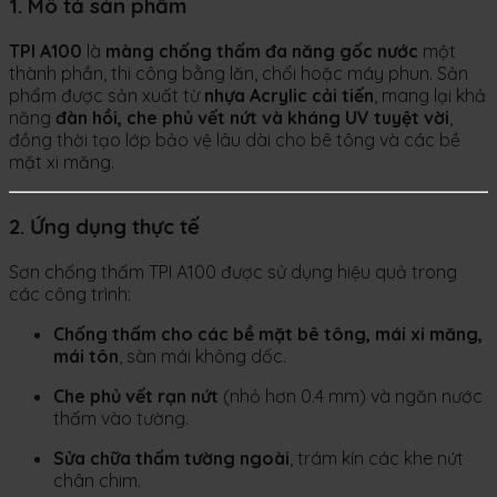
1. Mô tả sản phẩm
TPI A100
là
màng chống thấm đa năng gốc nước
một
thành phần, thi công bằng lăn, chổi hoặc máy phun. Sản
phẩm được sản xuất từ
nhựa Acrylic cải tiến
, mang lại khả
năng
đàn hồi, che phủ vết nứt và kháng UV tuyệt vời
,
đồng thời tạo lớp bảo vệ lâu dài cho bê tông và các bề
mặt xi măng.
2. Ứng dụng thực tế
Sơn chống thấm TPI A100 được sử dụng hiệu quả trong
các công trình:
Chống thấm cho các bề mặt bê tông, mái xi măng,
mái tôn
, sàn mái không dốc.
Che phủ vết rạn nứt
(nhỏ hơn 0.4 mm) và ngăn nước
thấm vào tường.
Sửa chữa thấm tường ngoài
, trám kín các khe nứt
chân chim.