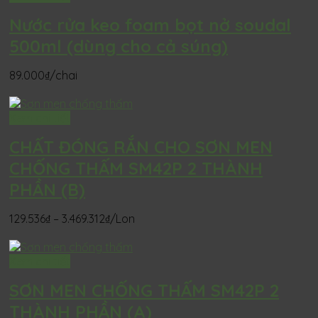
Nước rửa keo foam bọt nở soudal
500ml (dùng cho cả súng)
89.000
₫
/chai
Xem chi tiết
CHẤT ĐÓNG RẮN CHO SƠN MEN
CHỐNG THẤM SM42P 2 THÀNH
PHẦN (B)
Khoảng
129.536
₫
–
3.469.312
₫
/Lon
giá:
từ
129.536₫
Xem chi tiết
đến
SƠN MEN CHỐNG THẤM SM42P 2
3.469.312₫
THÀNH PHẦN (A)