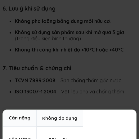
6. Lưu ý khi sử dụng
Không pha loãng bằng dung môi hữu cơ
.
Không sử dụng sản phẩm sau khi mở quá 3 giờ
(trong điều kiện bình thường).
Không thi công khi nhiệt độ <10°C hoặc >40°C
.
7. Tiêu chuẩn & chứng chỉ
TCVN 7899:2008
– Sơn chống thấm gốc nước
ISO 13007-1:2004
– Vật liệu phủ và chống thấm
Cân nặng
Không áp dụng