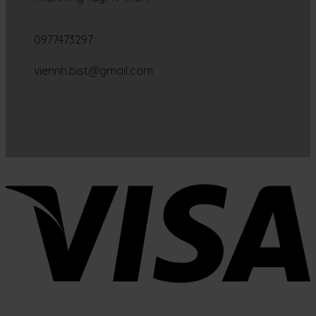
0977473297
viennh.bist@gmail.com