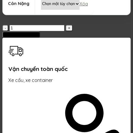
Cân Nặng
Xóa
Sơn
chống
Thêm vào giỏ hàng
thấm
gốc
Acrylic
A100
số
Vận chuyển toàn quốc
lượng
Xe cẩu, xe container