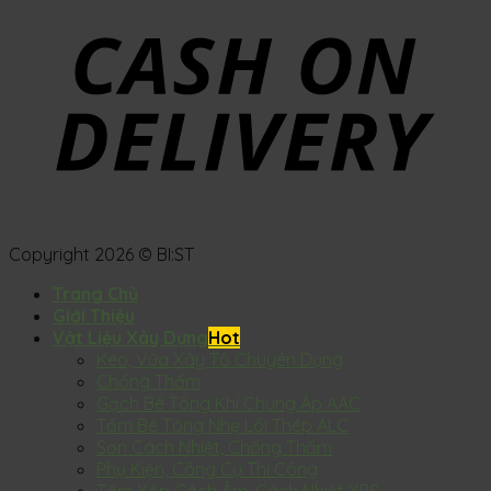
Copyright 2026 © BI:ST
Trang Chủ
Giới Thiệu
Vật Liệu Xây Dựng
Keo, Vữa Xây Tô Chuyên Dụng
Chống Thấm
Gạch Bê Tông Khí Chưng Áp AAC
Tấm Bê Tông Nhẹ Lõi Thép ALC
Sơn Cách Nhiệt, Chống Thấm
Phụ Kiện, Công Cụ Thi Công