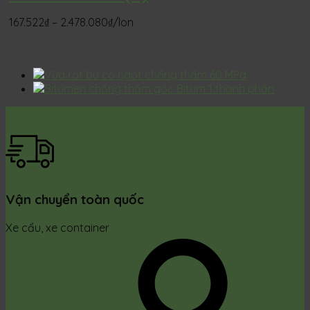
Khoảng
167.522
₫
–
2.478.080
₫
/lon
giá:
từ
167.522₫
đến
2.478.080₫
Vận chuyển toàn quốc
Xe cẩu, xe container