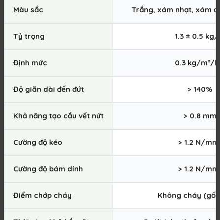
Màu sắc
Trắng, xám nhạt, xám đ
Tỷ trọng
1.3 ± 0.5 kg/l
Định mức
0.3 kg/m²/l
Độ giãn dài đến đứt
> 140%
Khả năng tạo cầu vết nứt
> 0.8 mm
Cường độ kéo
> 1.2 N/mm
Cường độ bám dính
> 1.2 N/mm
Điểm chớp cháy
Không cháy (gốc