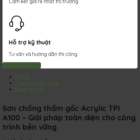
Cam kết giá rẻ nhất thị trường
Hỗ trợ kỹ thuật
Tư vấn và hướng dẫn thi công
Liên hệ đặt hàng
Mô tả
Thông tin bổ sung
Đánh giá (0)
Sơn chống thấm gốc Acrylic TPI
A100 – Giải pháp toàn diện cho công
trình bền vững