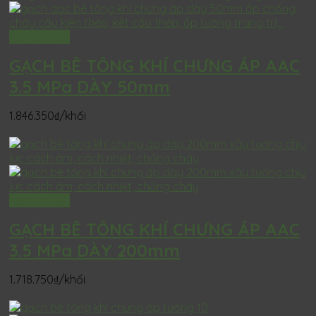
Xem chi tiết
GẠCH BÊ TÔNG KHÍ CHƯNG ÁP AAC
3.5 MPa DÀY 50mm
1.846.350
₫
/khối
Xem chi tiết
GẠCH BÊ TÔNG KHÍ CHƯNG ÁP AAC
3.5 MPa DÀY 200mm
1.718.750
₫
/khối