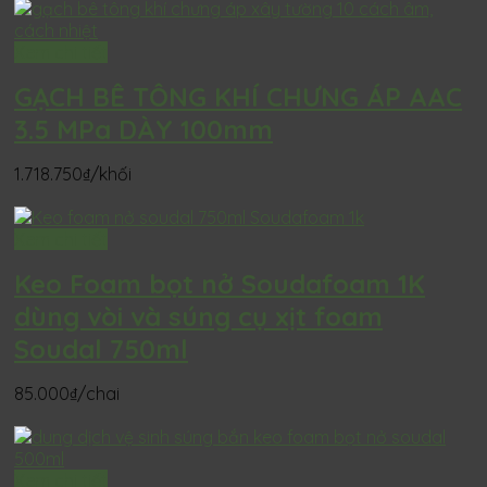
Xem chi tiết
GẠCH BÊ TÔNG KHÍ CHƯNG ÁP AAC
3.5 MPa DÀY 100mm
1.718.750
₫
/khối
Xem chi tiết
Keo Foam bọt nở Soudafoam 1K
dùng vòi và súng cụ xịt foam
Soudal 750ml
85.000
₫
/chai
Xem chi tiết