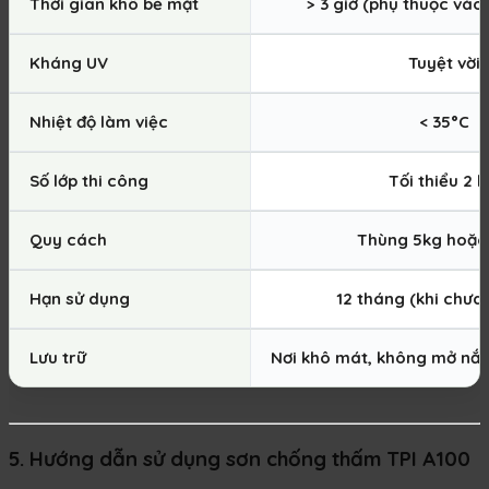
Thời gian khô bề mặt
> 3 giờ (phụ thuộc vào
Kháng UV
Tuyệt vời
Nhiệt độ làm việc
< 35°C
Số lớp thi công
Tối thiểu 2 l
Quy cách
Thùng 5kg hoặc
Hạn sử dụng
12 tháng (khi chưa
Lưu trữ
Nơi khô mát, không mở nắp
5. Hướng dẫn sử dụng sơn chống thấm TPI A100