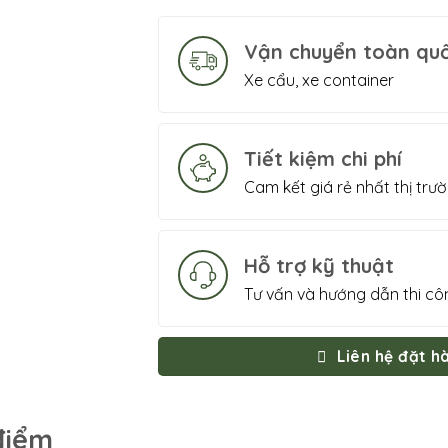
Vận chuyển toàn qu
Xe cẩu, xe container
Tiết kiệm chi phí
Cam kết giá rẻ nhất thị trư
Hỗ trợ kỹ thuật
Tư vấn và hướng dẫn thi cô
Liên hệ đặt h
điểm