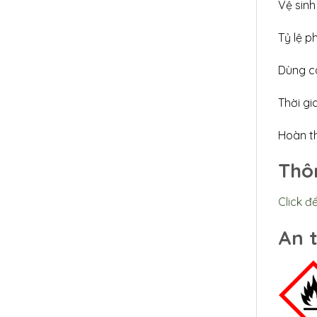
Vệ sinh
Tỷ lệ p
Dùng c
Thời gi
Hoàn th
Thôn
Click để
An 