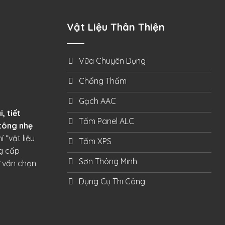
Vật Liệu Thân Thiện
Vữa Chuyên Dụng
Chống Thấm
Gạch AAC
, tiết
Tấm Panel ALC
tông nhẹ
 “vật liệu
Tấm XPS
ng cấp
Sơn Thông Minh
ư vấn chọn
Dụng Cụ Thi Công