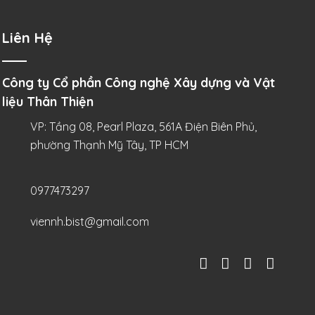
Liên Hệ
Công ty Cổ phần Công nghệ Xây dựng và Vật
liệu Thân Thiện
VP: Tầng 08, Pearl Plaza, 561A Điện Biên Phủ,
phường Thạnh Mỹ Tây, TP HCM
0977473297
viennh.bist@gmail.com