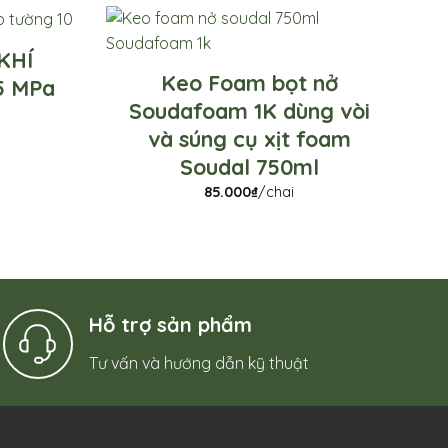
KHÍ
Keo Foam bọt nở
5 MPa
Soudafoam 1K dùng vòi
và súng cụ xịt foam
Soudal 750ml
85.000
₫
/chai
Hỗ trợ sản phẩm
Tư vấn và hướng dẫn kỹ thuật