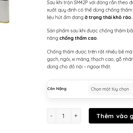
Sau khi trộn SM42P với đóng rắn theo đ
xuất quy định có thể dùng chống thấm 
liệu hút ẩm đang
ở trạng thái khô ráo.
Sản phẩm sau khi được chống thấm bằ
năng
chống thấm cao
.
Chống thấm được trên rất nhiều bề mặt
gạch, ngói, xi măng, thạch cao, gỗ nhâ
dùng cho đồ nội – ngoại thất.
Cân Nặng
SƠN MEN CHỐNG THẤM SM42P 2 
Thêm vào g