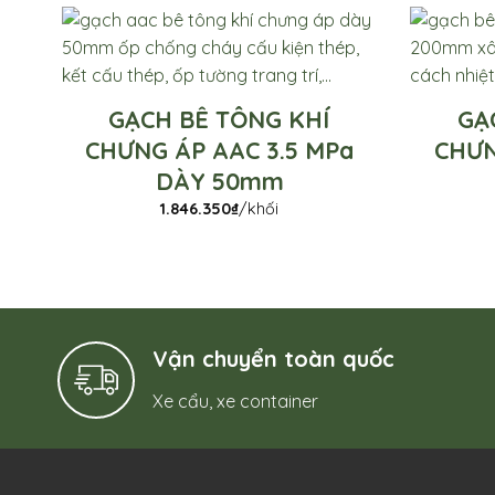
GẠCH BÊ TÔNG KHÍ
GẠ
CHƯNG ÁP AAC 3.5 MPa
CHƯN
DÀY 50mm
1.846.350
₫
/khối
Vận chuyển toàn quốc
Xe cẩu, xe container