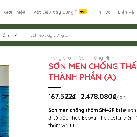
Giới Thiệu
Vật Liệu Xây Dựng
Tin Tức
Liên Hệ
Tìm
kiếm:
Trang chủ
/
Sơn Thông Minh
SƠN MEN CHỐNG THẤ
THÀNH PHẦN (A)
167.522
₫
2.478.080
₫
Khoảng
–
/lon
giá:
từ
167.522₫
Sơn men chống thấm SM42P
là hệ sơn
đến
đi từ gốc nhựa Epoxy – Polyester biến 
2.478.080
thấm vượt trội.