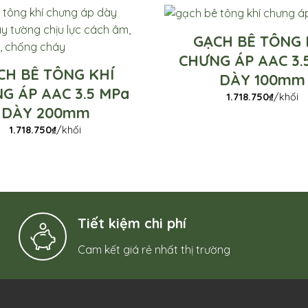
GẠCH BÊ TÔNG 
CHƯNG ÁP AAC 3.
CH BÊ TÔNG KHÍ
DÀY 100mm
G ÁP AAC 3.5 MPa
1.718.750
₫
/khối
DÀY 200mm
1.718.750
₫
/khối
Tiết kiệm chi phí
Cam kết giá rẻ nhất thị trường