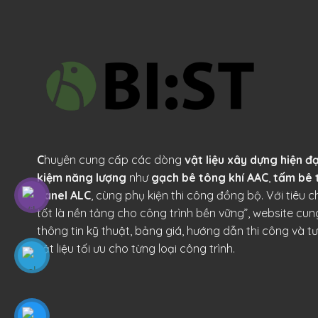
C
huyên cung cấp các dòng
vật liệu xây dựng hiện đại
kiệm năng lượng
như
gạch bê tông khí AAC
,
tấm bê 
panel ALC
, cùng phụ kiện thi công đồng bộ. Với tiêu chí
tốt là nền tảng cho công trình bền vững”, website cu
thông tin kỹ thuật, bảng giá, hướng dẫn thi công và t
vật liệu tối ưu cho từng loại công trình.