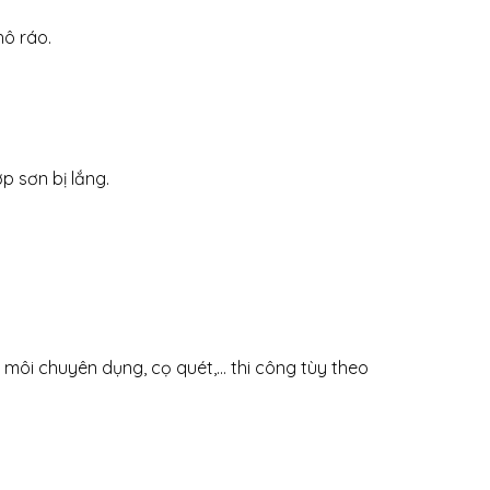
hô ráo.
p sơn bị lắng.
 môi chuyên dụng, cọ quét,… thi công tùy theo