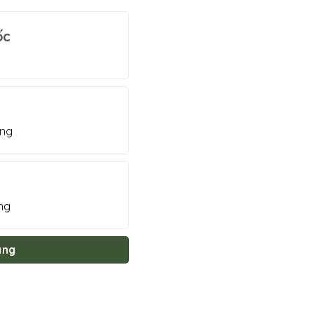
ốc
ờng
ng
àng