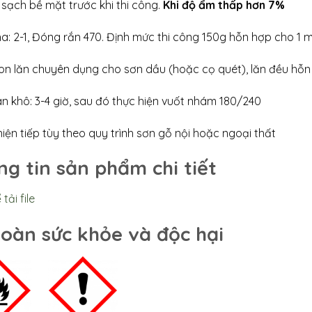
 sạch bề mặt trước khi thi công.
Khi độ ẩm thấp hơn 7%
ha: 2-1, Đóng rắn 470. Định mức thi công 150g hỗn hợp cho 
on lăn chuyên dụng cho sơn dầu (hoặc cọ quét), lăn đều hỗ
an khô: 3-4 giờ, sau đó thực hiện vuốt nhám 180/240
iện tiếp tùy theo quy trình sơn gỗ nội hoặc ngoại thất
g tin sản phẩm chi tiết
 tải file
toàn sức khỏe và độc hại