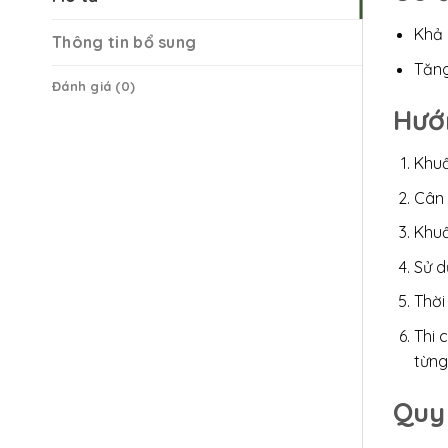
Khả 
Thông tin bổ sung
Tăng
Đánh giá (0)
Hướ
Khuấ
Cân 
Khuấ
Sử d
Thời
Thi 
từng
Quy