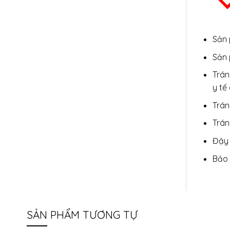
Sản 
Sản 
Trán
y tế
Trán
Trán
Đậy 
Bảo 
SẢN PHẨM TƯƠNG TỰ