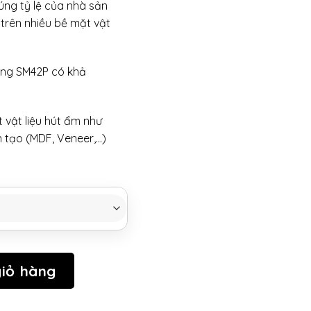
úng tỷ lệ của nhà sản
trên nhiều bề mặt vật
ng SM42P có khả
 vật liệu hút ẩm như
n tạo (MDF, Veneer,…)
XÓA
THÀNH PHẦN (A) số lượng
iỏ hàng