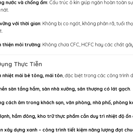
ng nước và chống ẩm
: Cấu trúc ô kín giúp ngăn hoàn toàn 
nát.
vững với thời gian
: Không bị co ngót, không phân rã, tuổi t
t.
 thiện môi trường
: Không chứa CFC, HCFC hay các chất gây
ụng Thực Tiễn
 nhiệt mái bê tông, mái tôn
, đặc biệt trong các công trình
nền sàn tầng hầm, sàn nhà xưởng, sân thượng có lát gạch
.
g cách âm trong khách sạn, văn phòng, nhà phố, phòng k
lạnh, hầm đông, kho trữ thực phẩm cần duy trì nhiệt độ ổn 
n xây dựng xanh – công trình tiết kiệm năng lượng đạt ch