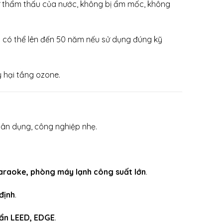
sự thẩm thấu của nước, không bị ẩm mốc, không
họ có thể lên đến 50 năm nếu sử dụng đúng kỹ
 hại tầng ozone.
 dân dụng, công nghiệp nhẹ.
araoke, phòng máy lạnh công suất lớn
.
định
.
uẩn LEED, EDGE
.