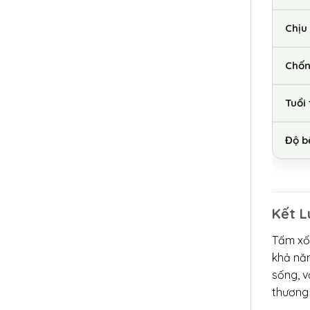
Chịu
Chốn
Tuổi
Độ b
Kết L
Tấm xốp
khả năn
sống, v
thương