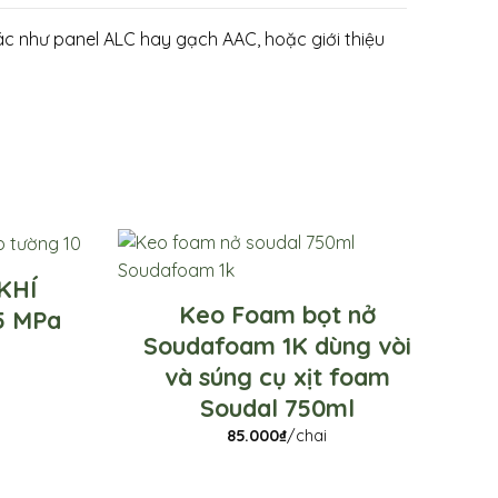
ác như panel ALC hay gạch AAC, hoặc giới thiệu
KHÍ
Keo Foam bọt nở
5 MPa
Soudafoam 1K dùng vòi
và súng cụ xịt foam
Soudal 750ml
85.000
₫
/chai