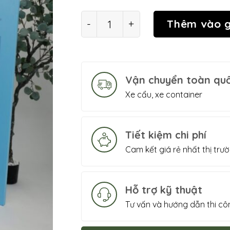
Tấm xốp XPS Cool Foam cách âm,
Thêm vào g
Vận chuyển toàn qu
Xe cẩu, xe container
Tiết kiệm chi phí
Cam kết giá rẻ nhất thị trư
Hỗ trợ kỹ thuật
Tư vấn và hướng dẫn thi cô