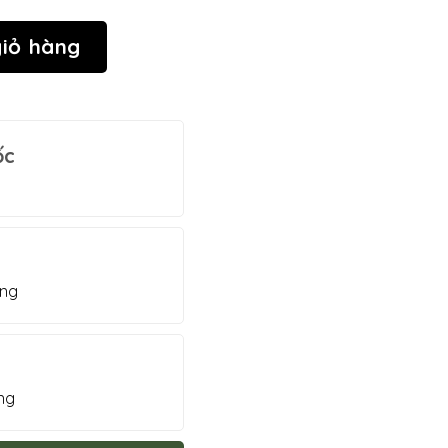
 cách nhiệt D38 số lượng
iỏ hàng
ốc
ờng
ng