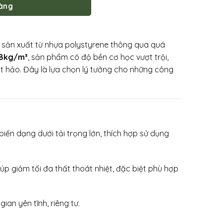
hàng
ợc sản xuất từ nhựa polystyrene thông qua quá
8kg/m³
, sản phẩm có độ bền cơ học vượt trội,
t hảo. Đây là lựa chọn lý tưởng cho những công
biến dạng dưới tải trọng lớn, thích hợp sử dụng
úp giảm tối đa thất thoát nhiệt, đặc biệt phù hợp
ian yên tĩnh, riêng tư.