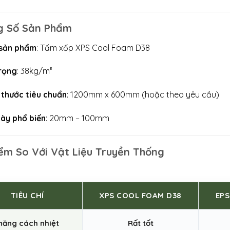
g Số Sản Phẩm
 sản phẩm
: Tấm xốp XPS Cool Foam D38
rọng
: 38kg/m³
 thước tiêu chuẩn
: 1200mm x 600mm (hoặc theo yêu cầu)
ày phổ biến
: 20mm – 100mm
ểm So Với Vật Liệu Truyền Thống
TIÊU CHÍ
XPS COOL FOAM D38
EP
năng cách nhiệt
Rất tốt