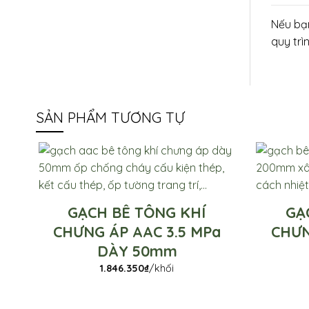
Nếu bạn
quy trì
SẢN PHẨM TƯƠNG TỰ
GẠCH BÊ TÔNG KHÍ
GẠ
CHƯNG ÁP AAC 3.5 MPa
CHƯN
DÀY 50mm
1.846.350
₫
/khối