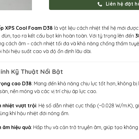
Liên hệ đặt 
p XPS Cool Foam D38
là vật liệu cách nhiệt thế hệ mới đư
p đùn, tạo ra kết cấu bọt kín hoàn toàn. Với tỷ trọng lên đến
3
g cách âm – cách nhiệt tối đa và khả năng chống thấm tuyệ
òi hỏi hiệu suất cao và độ ổn định lâu dài.
ính Kỹ Thuật Nổi Bật
rọng cao D38
: Mang đến khả năng chịu lực tốt hơn, không bị 
sàn, nền móng và các vị trí chịu áp lực cao.
 nhiệt vượt trội
: Hệ số dẫn nhiệt cực thấp (~0.028 W/m.K), gi
vùng khí hậu nhiệt đới nóng ẩm.
 âm hiệu quả
: Hấp thụ và cản trở truyền âm, giúp tạo không g