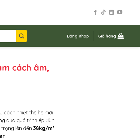
Đăng nhập
Giỏ hàng
am cách âm,
ệu cách nhiệt thế hệ mới
ng qua quá trình ép đùn,
ỷ trọng lên đến
38kg/m³
,
0mm