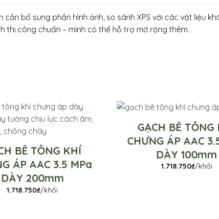
 cần bổ sung phần hình ảnh, so sánh XPS với các vật liệu kh
nh thi công chuẩn – mình có thể hỗ trợ mở rộng thêm.
GẠCH BÊ TÔNG 
CHƯNG ÁP AAC 3.
CH BÊ TÔNG KHÍ
DÀY 100mm
G ÁP AAC 3.5 MPa
1.718.750
₫
/khối
DÀY 200mm
1.718.750
₫
/khối