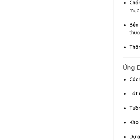
Chố
mục 
Bền 
thuậ
Thân
Ứng D
Cách
Lót 
Tườn
Kho 
Dự á