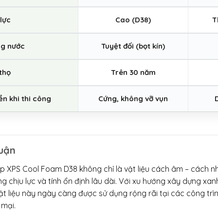
 lực
Cao (D38)
T
g nước
Tuyệt đối (bọt kín)
 thọ
Trên 30 năm
ền khi thi công
Cứng, không vỡ vụn
D
uận
 XPS Cool Foam D38 không chỉ là vật liệu cách âm – cách nhi
g chịu lực và tính ổn định lâu dài. Với xu hướng xây dựng xa
ật liệu này ngày càng được sử dụng rộng rãi tại các công tr
 mại.