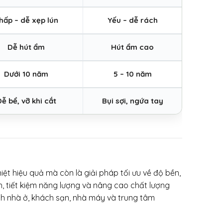
hấp – dễ xẹp lún
Yếu – dễ rách
Dễ hút ẩm
Hút ẩm cao
Dưới 10 năm
5 – 10 năm
ễ bể, vỡ khi cắt
Bụi sợi, ngứa tay
ệt hiệu quả mà còn là giải pháp tối ưu về độ bền,
nh, tiết kiệm năng lượng và nâng cao chất lượng
ình nhà ở, khách sạn, nhà máy và trung tâm