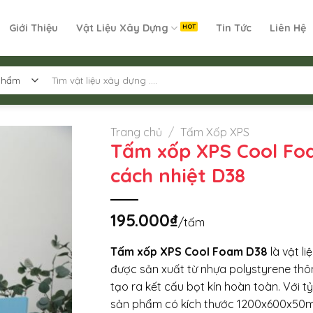
Giới Thiệu
Vật Liệu Xây Dựng
Tin Tức
Liên Hệ
Tìm
kiếm:
Trang chủ
/
Tấm Xốp XPS
Tấm xốp XPS Cool Fo
cách nhiệt D38
195.000
₫
/tấm
Tấm xốp XPS Cool Foam D38
là vật li
được sản xuất từ nhựa polystyrene thô
tạo ra kết cấu bọt kín hoàn toàn. Với t
sản phẩm có kích thước 1200x600x5