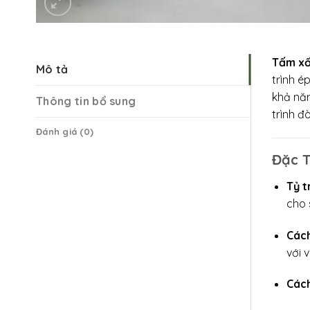
Tấm xố
Mô tả
trình é
khả năn
Thông tin bổ sung
trình đ
Đánh giá (0)
Đặc T
Tỷ t
cho 
Cách
với 
Cách