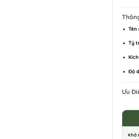
Thôn
Tên
Tỷ t
Kích
Độ d
Ưu Đi
Khả 