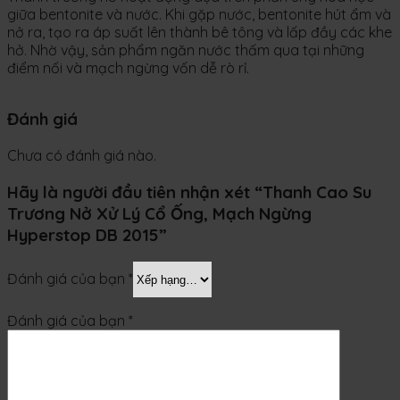
giữa bentonite và nước. Khi gặp nước, bentonite hút ẩm và
nở ra, tạo ra áp suất lên thành bê tông và lấp đầy các khe
hở. Nhờ vậy, sản phẩm ngăn nước thấm qua tại những
điểm nối và mạch ngừng vốn dễ rò rỉ.
Đánh giá
Chưa có đánh giá nào.
Hãy là người đầu tiên nhận xét “Thanh Cao Su
Trương Nở Xử Lý Cổ Ống, Mạch Ngừng
Hyperstop DB 2015”
Đánh giá của bạn
*
Đánh giá của bạn
*