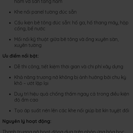
hầm và sàn tầng hầm
Khe nối panel tường đúc sẵn
Cấu kiện bê tông đúc sẵn: hố ga, hố thang máy, hộp
cống, bể nước
Mối nối kỹ thuật giữa bê tông và ống xuyên sàn,
xuyên tường
Ưu điểm nổi bật:
Dễ thi công, tiết kiệm thời gian và chi phí xây dựng
Khả năng trương nở không bị ảnh hưởng bởi chu kỳ
khô – ướt lặp lại
Duy trì hiệu quả chống thấm ngay cả trong điều kiện
độ ẩm cao
Tạo áp suất nén lên các khe nối giúp bịt kín tuyệt đối
Nguyên lý hoạt động:
Thanh trương nở hoạt động dựa trên phản ứng hóa học