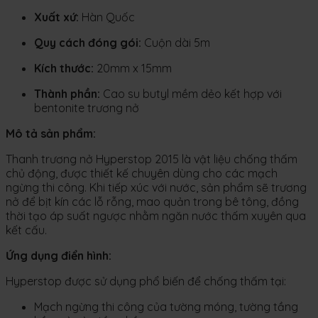
Xuất xứ:
Hàn Quốc
Quy cách đóng gói:
Cuộn dài 5m
Kích thước:
20mm x 15mm
Thành phần:
Cao su butyl mềm dẻo kết hợp với
bentonite trương nở
Mô tả sản phẩm:
Thanh trương nở Hyperstop 2015 là vật liệu chống thấm
chủ động, được thiết kế chuyên dùng cho các mạch
ngừng thi công. Khi tiếp xúc với nước, sản phẩm sẽ trương
nở để bịt kín các lỗ rỗng, mao quản trong bê tông, đồng
thời tạo áp suất ngược nhằm ngăn nước thấm xuyên qua
kết cấu.
Ứng dụng điển hình:
Hyperstop được sử dụng phổ biến để chống thấm tại:
Mạch ngừng thi công của tường móng, tường tầng