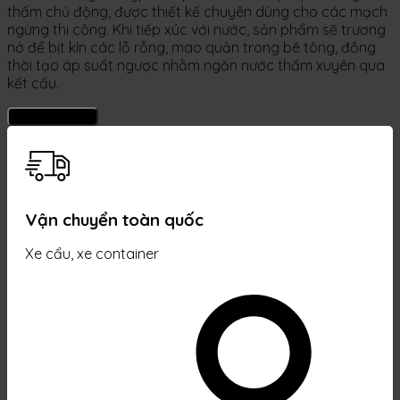
thấm chủ động, được thiết kế chuyên dùng cho các mạch
ngừng thi công. Khi tiếp xúc với nước, sản phẩm sẽ trương
nở để bịt kín các lỗ rỗng, mao quản trong bê tông, đồng
thời tạo áp suất ngược nhằm ngăn nước thấm xuyên qua
kết cấu.
Mua sản phẩm
Vận chuyển toàn quốc
Xe cẩu, xe container