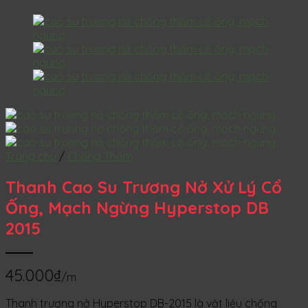
Trang chủ
/
Chống Thấm
Thanh Cao Su Trương Nở Xử Lý Cổ
Ống, Mạch Ngừng Hyperstop DB
2015
45.000
₫
/m
Thanh trương nở Hyperstop DB-2015 là vật liệu chống