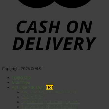
Copyright 2026 © BI:ST
Trang Chủ
Giới Thiệu
Vật Liệu Xây Dựng
Keo, Vữa Xây Tô Chuyên Dụng
Chống Thấm
Gạch Bê Tông Khí Chưng Áp AAC
Tấm Bê Tông Nhẹ Lõi Thép ALC