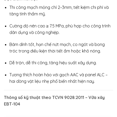
Thi công mạch mỏng chỉ 2–3mm, tiết kiệm chi phí và
tăng tính thẩm mỹ.
Cường độ nén cao ≥ 7.5 MPa, phù hợp cho công trình
dân dụng và công nghiệp.
Bám dính tốt, hạn chế nứt mạch, co ngót và bong
tróc trong điều kiện thời tiết ẩm hoặc khô nóng.
Dễ trộn, dễ thi công, tăng hiệu suất xây dựng.
Tương thích hoàn hảo với gạch AAC và panel ALC –
hai dòng vật liệu nhẹ phổ biến nhất hiện nay.
Thông số kỹ thuật theo TCVN 9028:2011 – Vữa xây
EBT-104