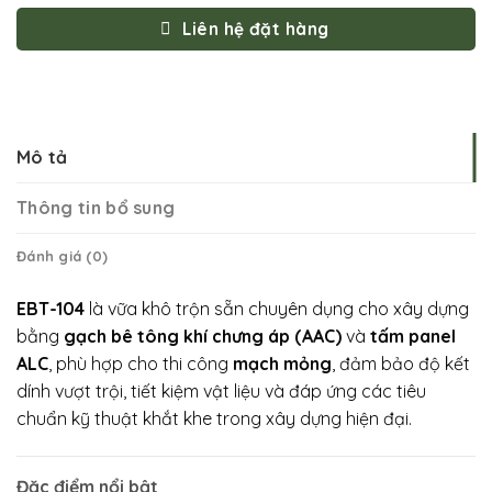
Liên hệ đặt hàng
Mô tả
Thông tin bổ sung
Đánh giá (0)
EBT-104
là vữa khô trộn sẵn chuyên dụng cho xây dựng
bằng
gạch bê tông khí chưng áp (AAC)
và
tấm panel
ALC
, phù hợp cho thi công
mạch mỏng
, đảm bảo độ kết
dính vượt trội, tiết kiệm vật liệu và đáp ứng các tiêu
chuẩn kỹ thuật khắt khe trong xây dựng hiện đại.
Đặc điểm nổi bật