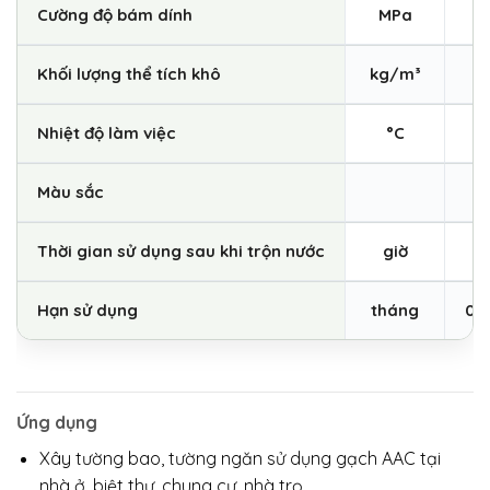
Cường độ bám dính
MPa
Khối lượng thể tích khô
kg/m³
Nhiệt độ làm việc
°C
Màu sắc
Thời gian sử dụng sau khi trộn nước
giờ
Hạn sử dụng
tháng
06
Ứng dụng
Xây tường bao, tường ngăn sử dụng gạch AAC tại
nhà ở, biệt thự, chung cư, nhà trọ.