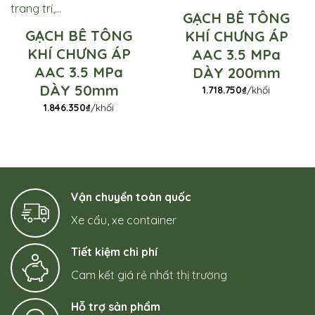
GẠCH BÊ TÔNG
GẠCH BÊ TÔNG
KHÍ CHƯNG ÁP
KHÍ CHƯNG ÁP
AAC 3.5 MPa
AAC 3.5 MPa
DÀY 200mm
DÀY 50mm
1.718.750
₫
/khối
1.846.350
₫
/khối
Vận chuyển toàn quốc
Xe cẩu, xe container
Tiết kiệm chi phí
Cam kết giá rẻ nhất thị trường
Hỗ trợ sản phẩm