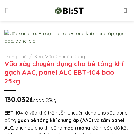
Skip
to
content
Trang chủ
/
Keo, Vữa Chuyên Dụng
Vữa xây chuyên dụng cho bê tông khí
gạch AAC, panel ALC EBT-104 bao
25kg
130.032
₫
/bao 25kg
EBT-104
là vữa khô trộn sẵn chuyên dụng cho xây dựng
bằng
gạch bê tông khí chưng áp (AAC)
và
tấm panel
ALC
, phù hợp cho thi công
mạch mỏng
, đảm bảo độ kết