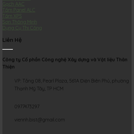
Gạch AAC
Tấm Panel ALC
Tấm XPS
Sơn Thông Minh
Dụng Cụ Thi Công
Liên Hệ
Công ty Cổ phần Công nghệ Xây dựng và Vật liệu Thân
Thiện
VP: Tầng 08, Pearl Plaza, 561A Điện Biên Phủ, phường
Thạnh Mỹ Tây, TP HCM
0977473297
viennh.bist@gmail.com