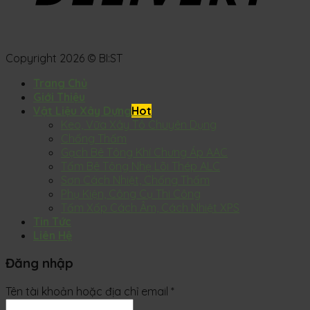
Copyright 2026 © BI:ST
Trang Chủ
Giới Thiệu
Vật Liệu Xây Dựng
Keo, Vữa Xây Tô Chuyên Dụng
Chống Thấm
Gạch Bê Tông Khí Chưng Áp AAC
Tấm Bê Tông Nhẹ Lõi Thép ALC
Sơn Cách Nhiệt, Chống Thấm
Phụ Kiện, Công Cụ Thi Công
Tấm Xốp Cách Âm, Cách Nhiệt XPS
Tin Tức
Liên Hệ
Đăng nhập
Tên tài khoản hoặc địa chỉ email
*