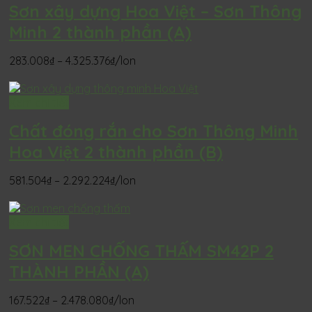
Sơn xây dựng Hoa Việt – Sơn Thông
Minh 2 thành phần (A)
Khoảng
283.008
₫
–
4.325.376
₫
/lon
giá:
từ
283.008₫
Xem chi tiết
đến
Chất đóng rắn cho Sơn Thông Minh
4.325.376₫
Hoa Việt 2 thành phần (B)
Khoảng
581.504
₫
–
2.292.224
₫
/lon
giá:
từ
581.504₫
Xem chi tiết
đến
SƠN MEN CHỐNG THẤM SM42P 2
2.292.224₫
THÀNH PHẦN (A)
Khoảng
167.522
₫
–
2.478.080
₫
/lon