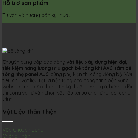
Hỗ trợ sản phẩm
Tư vấn và hướng dẫn kỹ thuật
C
huyên cung cấp các dòng
vật liệu xây dựng hiện đại,
tiết kiệm năng lượng
như
gạch bê tông khí AAC
,
tấm bê
tông nhẹ panel ALC
, cùng phụ kiện thi công đồng bộ. Với
tiêu chí “vật liệu tốt là nền tảng cho công trình bền vững”,
website cung cấp thông tin kỹ thuật, bảng giá, hướng dẫn
thi công và tư vấn chọn vật liệu tối ưu cho từng loại công
trình.
Vật Liệu Thân Thiện
Vữa Chuyên Dụng
Chống Thấm