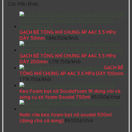
Các Mẫu khác
GẠCH BÊ TÔNG KHÍ CHƯNG ÁP AAC 3.5 MPa
DÀY 50mm
1.846.350
₫
/khối
GẠCH BÊ TÔNG KHÍ CHƯNG ÁP AAC 3.5 MPa
DÀY 200mm
1.718.750
₫
/khối
GẠCH BÊ
TÔNG KHÍ CHƯNG ÁP AAC 3.5 MPa DÀY 100mm
1.718.750
₫
/khối
Keo Foam bọt nở Soudafoam 1K dùng vòi và
súng cụ xịt foam Soudal 750ml
85.000
₫
/chai
Nước rửa keo foam bọt nở soudal 500ml
(dùng cho cả súng)
89.000
₫
/chai