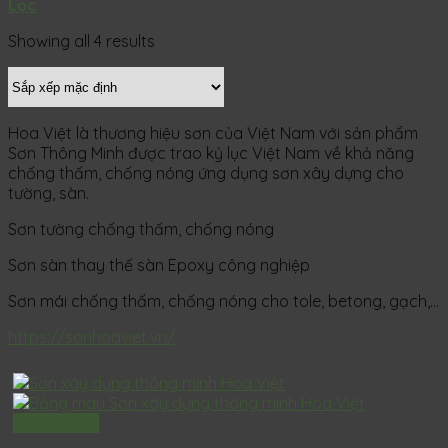
Lọc
Showing all 4 results
Hoa Việt là thương hiệu sơn của Việt Nam với sản phẩm
Sơn Thông Minh được trao kỷ lục Việt Nam về khả năng
chống thấm, chống nóng ứng dụng sơn xây dựng cho
tường, sàn.
Sơn tường chống thấm, chống nóng
Sơn sàn thay thế sàn Epoxy công nghiệp
Sơn mái chống thấm, chống nóng cho tole, betong, gạch,…
https://sonhoaviet.vn/
Xem chi tiết