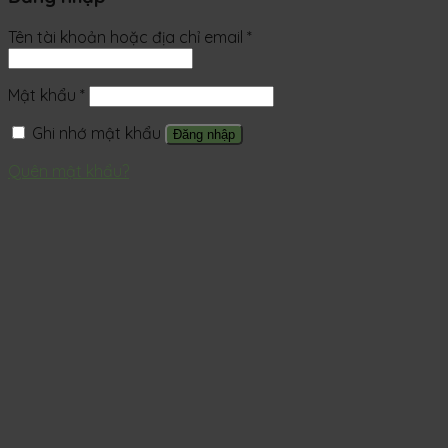
Tên tài khoản hoặc địa chỉ email
*
Mật khẩu
*
Ghi nhớ mật khẩu
Đăng nhập
Quên mật khẩu?