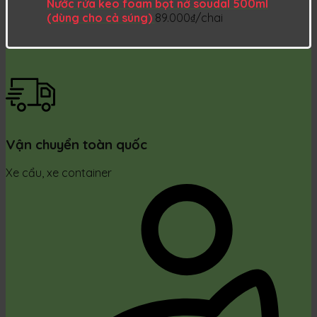
Nước rửa keo foam bọt nở soudal 500ml
(dùng cho cả súng)
89.000
₫
/chai
Vận chuyển toàn quốc
Xe cẩu, xe container