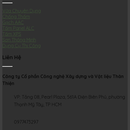
Vữa Chuyên Dụng
Chống Thấm
Gạch AAC
Tấm Panel ALC
Tấm XPS
Sơn Thông Minh
Dụng Cụ Thi Công
Liên Hệ
Công ty Cổ phần Công nghệ Xây dựng và Vật liệu Thân
Thiện
VP: Tầng 08, Pearl Plaza, 561A Điện Biên Phủ, phường
Thạnh Mỹ Tây, TP HCM
0977473297