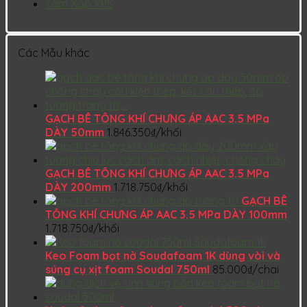
Tấm Xốp XPS
Các Mẫu khác
GẠCH BÊ TÔNG KHÍ CHƯNG ÁP AAC 3.5 MPa
DÀY 50mm
1.846.350
₫
/khối
GẠCH BÊ TÔNG KHÍ CHƯNG ÁP AAC 3.5 MPa
DÀY 200mm
1.718.750
₫
/khối
GẠCH BÊ
TÔNG KHÍ CHƯNG ÁP AAC 3.5 MPa DÀY 100mm
1.718.750
₫
/khối
Keo Foam bọt nở Soudafoam 1K dùng vòi và
súng cụ xịt foam Soudal 750ml
85.000
₫
/chai