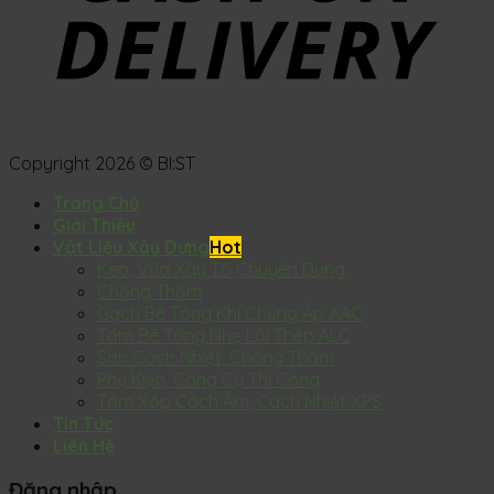
Copyright 2026 © BI:ST
Trang Chủ
Giới Thiệu
Vật Liệu Xây Dựng
Keo, Vữa Xây Tô Chuyên Dụng
Chống Thấm
Gạch Bê Tông Khí Chưng Áp AAC
Tấm Bê Tông Nhẹ Lõi Thép ALC
Sơn Cách Nhiệt, Chống Thấm
Phụ Kiện, Công Cụ Thi Công
Tấm Xốp Cách Âm, Cách Nhiệt XPS
Tin Tức
Liên Hệ
Đăng nhập