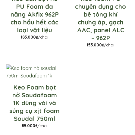
PU Foam đa
chuyên dụng cho
năng Akfix 962P
bê tông khí
cho hầu hết các
chưng áp, gạch
loại vật liệu
AAC, panel ALC
– 962P
185.000
₫
/chai
155.000
₫
/chai
Keo Foam bọt
nở Soudafoam
1K dùng vòi và
súng cụ xịt foam
Soudal 750ml
85.000
₫
/chai