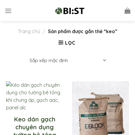
Skip
to
content
Trang chủ
/
Sản phẩm được gắn thẻ “keo”
LỌC
Keo dán gạch
chuyên dụng
tường bê tông