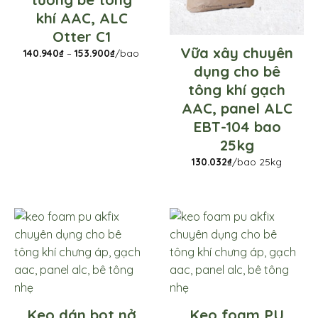
khí AAC, ALC
Otter C1
Vữa xây chuyên
Khoảng
140.940
₫
–
153.900
₫
/bao
giá:
dụng cho bê
từ
140.940₫
tông khí gạch
đến
153.900₫
AAC, panel ALC
EBT-104 bao
25kg
130.032
₫
/bao 25kg
Keo dán bọt nở
Keo foam PU