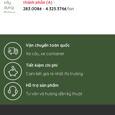
thành phần (A)
530.000₫
Khoảng
283.008
₫
–
4.325.376
₫
/lon
đến
giá:
1.982.464₫
từ
283.008₫
đến
4.325.376₫
Vận chuyển toàn quốc
Xe cẩu, xe container
Tiết kiệm chi phí
Cam kết giá rẻ nhất thị trường
Hỗ trợ sản phẩm
Tư vấn và hướng dẫn kỹ thuật