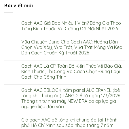
Bài viết mới
Gạch AAC Giá Bao Nhiêu 1 Viên? Bảng Giá Theo
Từng Kích Thước Và Cường Độ Mới Nhất 2026
Vữa Chuyên Dụng Cho Gạch AAC: Hướng Dẫn
Chọn Vữa Xây, Vữa Trát, Vữa Trát Mỏng Và Keo
Dán Gạch Chuẩn Kỹ Thuật 2026
Gạch AAC Là Gì? Toàn Bộ Kiến Thức Về Báo Giá,
Kích Thước, Thi Công Và Cách Chọn Đúng Loại
Gạch Cho Công Trình
Gạch AAC EBLOCK, tấm panel ALC EPANEL (bê
tông khí chưng áp) TĂNG GIÁ từ ngày 1/3/2026 –
Thông tin từ nhà máy NEW ERA do áp lực giá
nguyên liệu đầu vào
Giá gạch AAC bê tông khí chưng áp tại Thành
phố Hồ Chí Minh sau sáp nhập tháng 7 năm