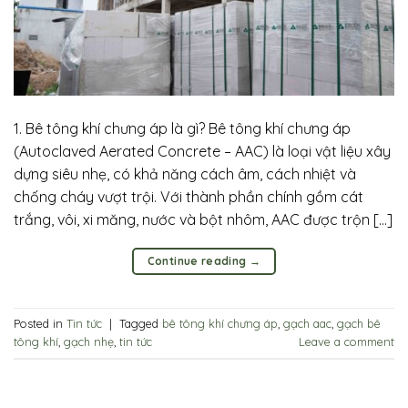
1. Bê tông khí chưng áp là gì? Bê tông khí chưng áp
(Autoclaved Aerated Concrete – AAC) là loại vật liệu xây
dựng siêu nhẹ, có khả năng cách âm, cách nhiệt và
chống cháy vượt trội. Với thành phần chính gồm cát
trắng, vôi, xi măng, nước và bột nhôm, AAC được trộn […]
Continue reading
→
Posted in
Tin tức
|
Tagged
bê tông khí chưng áp
,
gạch aac
,
gạch bê
tông khí
,
gạch nhẹ
,
tin tức
Leave a comment