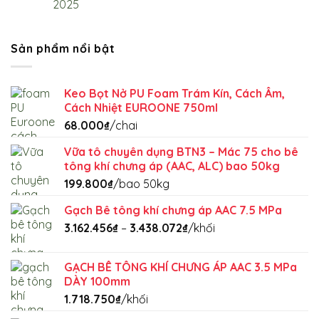
2025
Sản phẩm nổi bật
Keo Bọt Nở PU Foam Trám Kín, Cách Âm,
Cách Nhiệt EUROONE 750ml
68.000
₫
/chai
Vữa tô chuyên dụng BTN3 – Mác 75 cho bê
tông khí chưng áp (AAC, ALC) bao 50kg
199.800
₫
/bao 50kg
Gạch Bê tông khí chưng áp AAC 7.5 MPa
Khoảng
3.162.456
₫
–
3.438.072
₫
/khối
giá:
từ
GẠCH BÊ TÔNG KHÍ CHƯNG ÁP AAC 3.5 MPa
3.162.456₫
DÀY 100mm
đến
1.718.750
₫
/khối
3.438.072₫