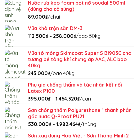
Nước rửa keo foam bọt nở soudal 500ml
(dùng cho cả súng)
89.000
₫
/chai
Vữa khô trộn sẵn DM-3
Khoảng
112.500
₫
–
258.000
₫
/bao 50kg
giá:
từ
Vữa tô mỏng Skimcoat Super S BI903C cho
112.500₫
tường bê tông khí chưng áp AAC, ALC bao
đến
40kg
258.000₫
243.000
₫
/bao 40kg
Phụ gia chống thấm và tác nhân kết nối
Latex P100
Khoảng
395.000
₫
–
1.464.320
₫
/can
giá:
Sơn chống thấm Polyurethane 1 thành phần
từ
gốc nước Q-Proof PU21
395.000₫
Khoảng
530.000
₫
–
1.982.464
₫
/thùng
đến
giá:
1.464.320₫
Sơn xây dựng Hoa Việt - Sơn Thông Minh 2
từ