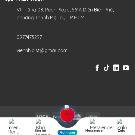
VP: Tầng 08, Pearl Plaza, 561A Điện Biên Phủ,
phường Thạnh Mỹ Tây, TP HCM
0977473297
viennh.bist@gmail.com
liên hệ
Messenger
Zalo
Menu
Copyright 2026 © BI:ST
Gọi ngay