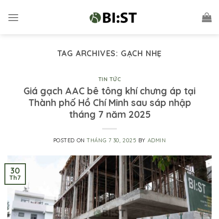
Skip
to
content
TAG ARCHIVES:
GẠCH NHẸ
TIN TỨC
Giá gạch AAC bê tông khí chưng áp tại
Thành phố Hồ Chí Minh sau sáp nhập
tháng 7 năm 2025
POSTED ON
THÁNG 7 30, 2025
BY
ADMIN
30
Th7