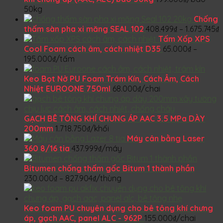
50kg
Chống
thấm sàn pha xi măng SEAL 102
408.499
₫
–
1.675.745
₫
g
Tấm Xốp XPS
t
Cool Foam cách âm, cách nhiệt D35
65.000
₫
–
Khoảng
4
195.000
₫
/tấm
giá:
từ
1
Keo Bọt Nở PU Foam Trám Kín, Cách Âm, Cách
65.000₫
Nhiệt EUROONE 750ml
68.000
₫
/chai
đến
195.000₫
GẠCH BÊ TÔNG KHÍ CHƯNG ÁP AAC 3.5 MPa DÀY
200mm
1.718.750
₫
/khối
Máy cân bằng Laser
360 8/16 tia
437.999
₫
/máy
Bitumen chống thấm gốc Bitum 1 thành phần
Khoảng
230.000
₫
–
827.904
₫
/thùng
giá:
từ
230.000₫
Keo foam PU chuyên dụng cho bê tông khí chưng
đến
áp, gạch AAC, panel ALC - 962P
155.000
₫
/chai