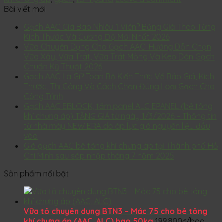
Bài viết mới
Gạch AAC Giá Bao Nhiêu 1 Viên? Bảng Giá Theo Từng
Kích Thước Và Cường Độ Mới Nhất 2026
Vữa Chuyên Dụng Cho Gạch AAC: Hướng Dẫn Chọn
Vữa Xây, Vữa Trát, Vữa Trát Mỏng Và Keo Dán Gạch
Chuẩn Kỹ Thuật 2026
Gạch AAC Là Gì? Toàn Bộ Kiến Thức Về Báo Giá, Kích
Thước, Thi Công Và Cách Chọn Đúng Loại Gạch Cho
Công Trình
Gạch AAC EBLOCK, tấm panel ALC EPANEL (bê tông
khí chưng áp) TĂNG GIÁ từ ngày 1/3/2026 – Thông tin
từ nhà máy NEW ERA do áp lực giá nguyên liệu đầu
vào
Giá gạch AAC bê tông khí chưng áp tại Thành phố Hồ
Chí Minh sau sáp nhập tháng 7 năm 2025
Sản phẩm nổi bật
Vữa tô chuyên dụng BTN3 – Mác 75 cho bê tông
khí chưng áp (AAC, ALC) bao 50kg
199.800
₫
/bao