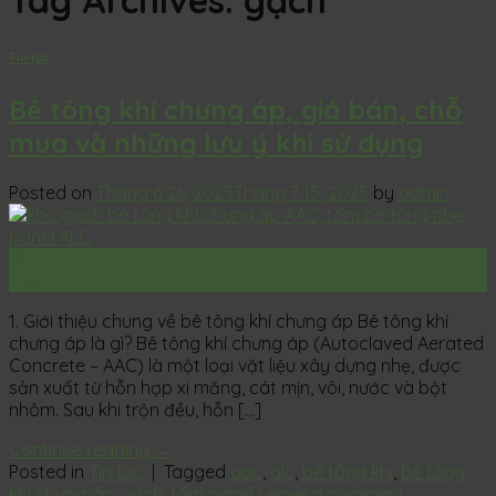
Tag Archives:
gạch
Tin tức
Bê tông khí chưng áp, giá bán, chỗ
mua và những lưu ý khi sử dụng
Posted on
Tháng 6 26, 2025
Tháng 7 15, 2025
by
admin
26
Th6
1. Giới thiệu chung về bê tông khí chưng áp Bê tông khí
chưng áp là gì? Bê tông khí chưng áp (Autoclaved Aerated
Concrete – AAC) là một loại vật liệu xây dựng nhẹ, được
sản xuất từ hỗn hợp xi măng, cát mịn, vôi, nước và bột
nhôm. Sau khi trộn đều, hỗn […]
Continue reading
→
Posted in
Tin tức
|
Tagged
aac
,
alc
,
bê tông khí
,
bê tông
khí chưng áp
,
gạch
,
tấm panel
Leave a comment