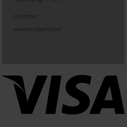
0977473297
viennh.bist@gmail.com