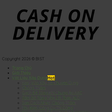
Copyright 2026 © BI:ST
Trang Chủ
Giới Thiệu
Vật Liệu Xây Dựng
Keo, Vữa Xây Tô Chuyên Dụng
Chống Thấm
Gạch Bê Tông Khí Chưng Áp AAC
Tấm Bê Tông Nhẹ Lõi Thép ALC
Sơn Cách Nhiệt, Chống Thấm
Phụ Kiện, Công Cụ Thi Công