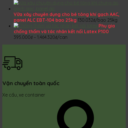
827.904₫
Vữa xây chuyên dụng cho bê tông khí gạch AAC,
panel ALC EBT-104 bao 25kg
130.032
₫
/bao 25kg
Phụ gia
chống thấm và tác nhân kết nối Latex P100
Khoảng
395.000
₫
–
1.464.320
₫
/can
giá:
từ
395.000₫
đến
1.464.320₫
Vận chuyển toàn quốc
Xe cẩu, xe container