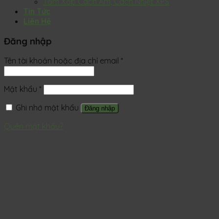
Tấm Xốp Cách Âm, Cách Nhiệt XPS
Tin Tức
Liên Hệ
Đăng nhập
Tên tài khoản hoặc địa chỉ email
*
Mật khẩu
*
Ghi nhớ mật khẩu
Đăng nhập
Quên mật khẩu?