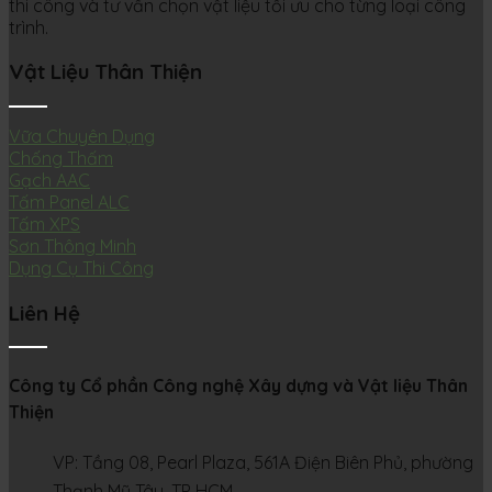
thi công và tư vấn chọn vật liệu tối ưu cho từng loại công
trình.
Vật Liệu Thân Thiện
Vữa Chuyên Dụng
Chống Thấm
Gạch AAC
Tấm Panel ALC
Tấm XPS
Sơn Thông Minh
Dụng Cụ Thi Công
Liên Hệ
Công ty Cổ phần Công nghệ Xây dựng và Vật liệu Thân
Thiện
VP: Tầng 08, Pearl Plaza, 561A Điện Biên Phủ, phường
Thạnh Mỹ Tây, TP HCM